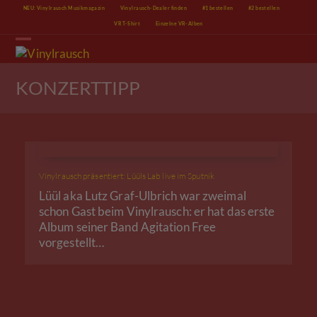
Skip
NEU: Vinylrausch Musikmagazin
Vinylrausch-Dealer finden
#1 bestellen
#2 bestellen
to
VR T-Shirt
Einzelne VR-Alben
content
Open
Close
mobile
mobile
menu
menu
KONZERTTIPP
Vinylrausch präsentiert: Lüüls Lab live im Sputnik
Lüül aka Lutz Graf-Ulbrich war zweimal
schon Gast beim Vinylrausch: er hat das erste
Album seiner Band Agitation Free
vorgestellt…