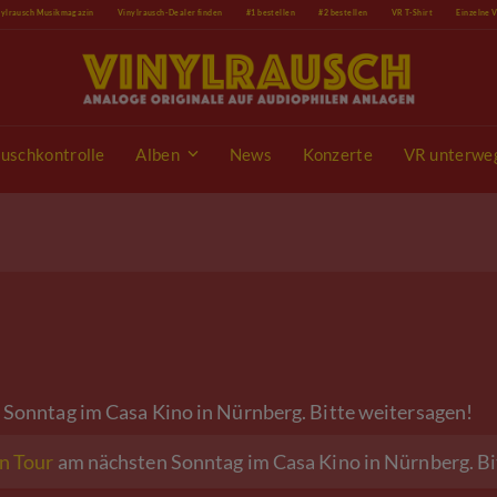
nylrausch Musikmagazin
Vinylrausch-Dealer finden
#1 bestellen
#2 bestellen
VR T-Shirt
Einzelne 
uschkontrolle
Alben
News
Konzerte
VR unterwe
Sonntag im Casa Kino in Nürnberg. Bitte weitersagen!
n Tour
am nächsten Sonntag im Casa Kino in Nürnberg. Bi