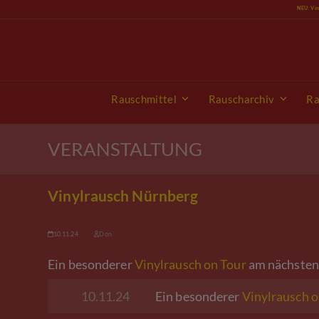
Skip
NEU: Vi
to
content
Rauschmittel
Rauscharchiv
Ra
VERANSTALTUNG
Vinylrausch Nürnberg
10.11.24
Don
Ein besonderer
Vinylrausch on Tour
am nächsten 
10.11.24
Ein besonderer
Vinylrausch o