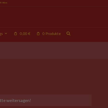
VR-Alben
gs
0,00
€
0 Produkte
tte weitersagen!