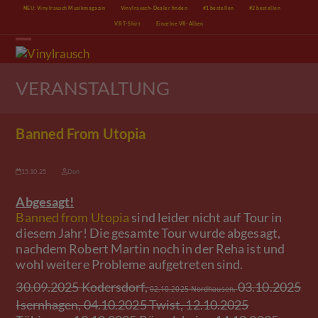
Skip
NEU: Vinylrausch Musikmagazin
Vinylrausch-Dealer finden
#1 bestellen
#2 bestellen
to
VR T-Shirt
Einzelne VR-Alben
content
Open
Close
mobile
mobile
menu
menu
VERANSTALTUNG
Banned From Utopia
15.10.25
Don
Abgesagt!
Banned from Utopia
sind leider nicht auf Tour in
diesem Jahr! Die gesamte Tour wurde abgesagt,
nachdem Robert Martin noch in der Reha ist und
wohl weitere Probleme aufgetreten sind.
30.09.2025 Kodersdorf,
03.10.2025
02.10.2025 Nordhausen,
Isernhagen, 04.10.2025 Twist, 12.10.2025