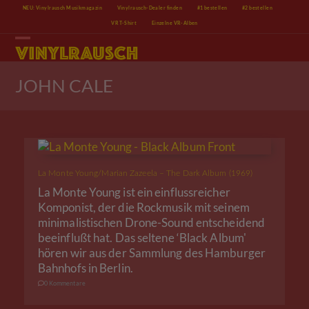
Skip
NEU: Vinylrausch Musikmagazin
Vinylrausch-Dealer finden
#1 bestellen
#2 bestellen
to
VR T-Shirt
Einzelne VR-Alben
content
Open
Close
mobile
mobile
menu
menu
JOHN CALE
La Monte Young/Marian Zazeela – The Dark Album (1969)
La Monte Young ist ein einflussreicher
Komponist, der die Rockmusik mit seinem
minimalistischen Drone-Sound entscheidend
beeinflußt hat. Das seltene ‘Black Album'
hören wir aus der Sammlung des Hamburger
Bahnhofs in Berlin.
0 Kommentare