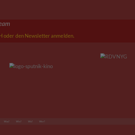
ream
 oder den Newsletter anmelden.
Was?
Wie?
Wo?
Wer?