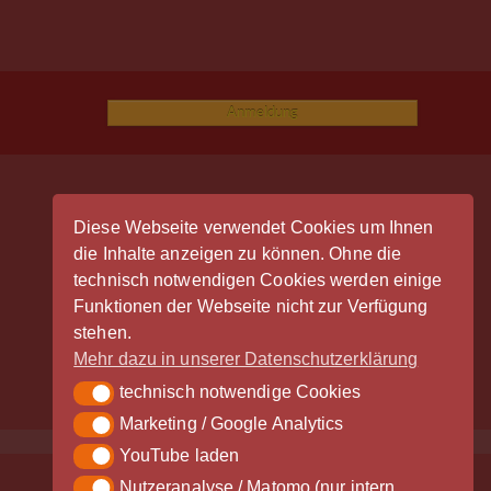
Anmeldung
Diese Webseite verwendet Cookies um Ihnen
die Inhalte anzeigen zu können. Ohne die
Der Vinylrausch wäre nicht möglich
technisch notwendigen Cookies werden einige
ohne die großzügige Unterstützung
Funktionen der Webseite nicht zur Verfügung
durch unsere Partner - vielen Dank!
stehen.
Mehr dazu in unserer Datenschutzerklärung
technisch notwendige Cookies
technisch notwendige Cookies
Marketing / Google Analytics
Marketing / Google Analytics
YouTube laden
YouTube laden
Nutzeranalyse / Matomo (nur intern
Nutzeranalyse / Matomo (nur intern gespeichert)