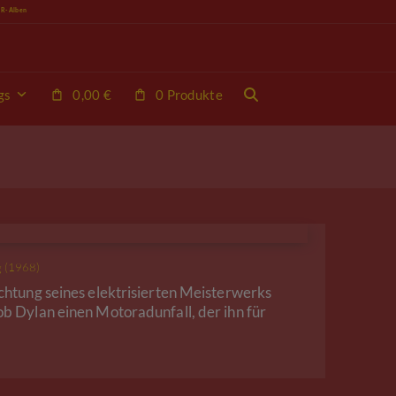
VR-Alben
gs
0,00
€
0 Produkte
g (1968)
chtung seines elektrisierten Meisterwerks
b Dylan einen Motoradunfall, der ihn für