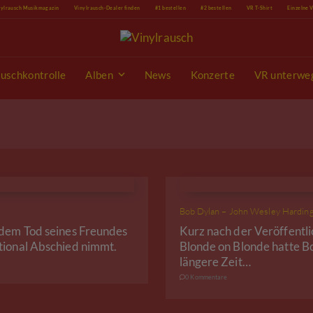
nylrausch Musikmagazin
Vinylrausch-Dealer finden
#1 bestellen
#2 bestellen
VR T-Shirt
Einzelne 
uschkontrolle
Alben
News
Konzerte
VR unterwe
Bob Dylan – John Wesley Hardin
 dem Tod seines Freundes
Kurz nach der Veröffentli
tional Abschied nimmt.
Blonde on Blonde hatte Bo
längere Zeit…
0 Kommentare