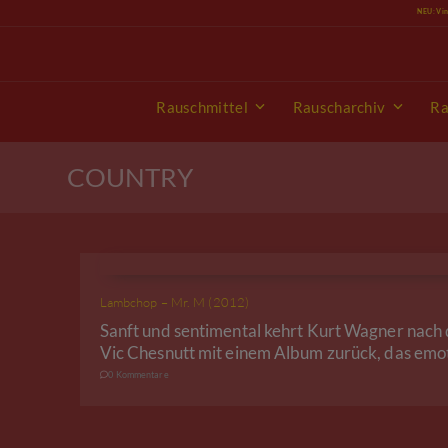
Skip
NEU: Vi
to
content
Rauschmittel
Rauscharchiv
Ra
COUNTRY
Lambchop – Mr. M (2012)
Sanft und sentimental kehrt Kurt Wagner nach
Vic Chesnutt mit einem Album zurück, das emo
0 Kommentare