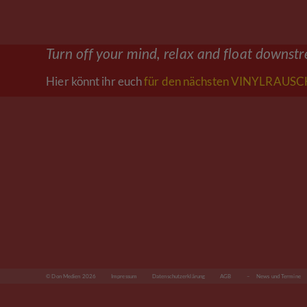
Turn off your mind, relax and float downst
Hier könnt ihr euch
für den nächsten VINYLRAUSCH
© Don Medien 2026
Impressum
Datenschutzerklärung
AGB
– News und Termine