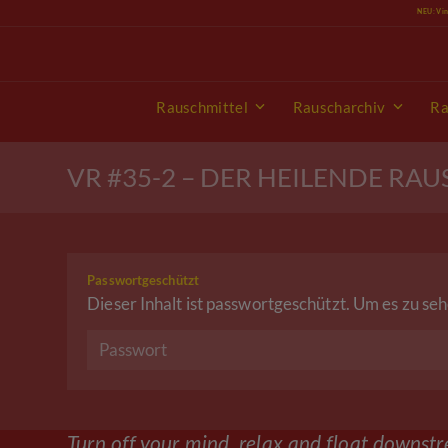
Skip
NEU: Vi
to
content
Rauschmittel
Rauscharchiv
Ra
VR #35-2 – DER HEILENDE RAU
Passwortgeschützt
Dieser Inhalt ist passwortgeschützt. Um es zu seh
Turn off your mind, relax and float downst