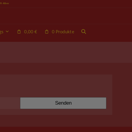
VR-Alben
gs
0,00
€
0 Produkte