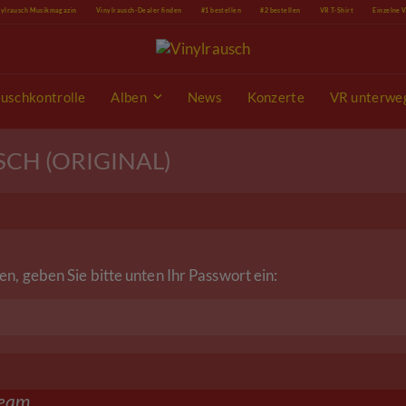
nylrausch Musikmagazin
Vinylrausch-Dealer finden
#1 bestellen
#2 bestellen
VR T-Shirt
Einzelne 
uschkontrolle
Alben
News
Konzerte
VR unterwe
SCH (ORIGINAL)
en, geben Sie bitte unten Ihr Passwort ein:
ream