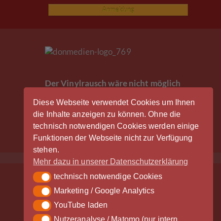
Anmeldung
Der Vinylrausch wäre nicht möglich
ohne die großzügige Unterstützung
Diese Webseite verwendet Cookies um Ihnen
durch unsere Partner - vielen Dank!
die Inhalte anzeigen zu können. Ohne die
technisch notwendigen Cookies werden einige
Funktionen der Webseite nicht zur Verfügung
stehen.
Mehr dazu in unserer Datenschutzerklärung
technisch notwendige Cookies
technisch notwendige Cookies
Marketing / Google Analytics
Marketing / Google Analytics
YouTube laden
YouTube laden
Nutzeranalyse / Matomo (nur intern
Nutzeranalyse / Matomo (nur intern gespeichert)