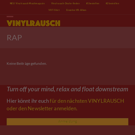
Skip
NEU: Vinylrausch Musikmagazin
Vinylrausch-Dealer finden
#1 bestellen
#2 bestellen
to
VR T-Shirt
Einzelne VR-Alben
content
Open
Close
mobile
mobile
menu
menu
RAP
Keine Beiträge gefunden.
Turn off your mind, relax and float downstream
Hier könnt ihr euch
für den nächsten VINYLRAUSCH
oder den Newsletter anmelden.
Anmeldung