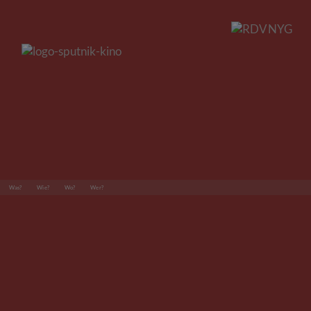
Was?
Wie?
Wo?
Wer?