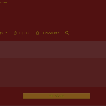
VR-Alben
gs
0,00
€
0 Produkte
Anmeldung