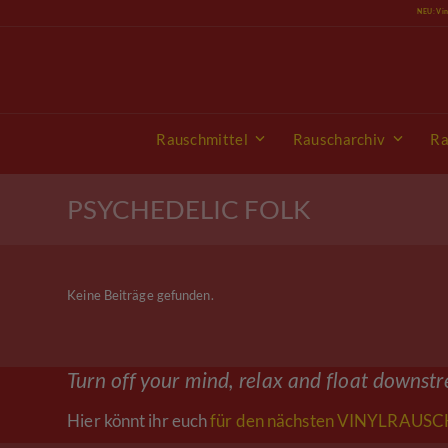
Skip
NEU: Vi
to
content
Rauschmittel
Rauscharchiv
Ra
PSYCHEDELIC FOLK
Keine Beiträge gefunden.
Turn off your mind, relax and float downst
Hier könnt ihr euch
für den nächsten VINYLRAUSCH