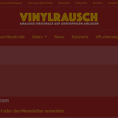
nylrausch Musikmagazin
Vinylrausch-Dealer finden
#1 bestellen
#2 bestellen
VR T-Shirt
Einzelne 
uschkontrolle
Alben
News
Konzerte
VR unterwe
ream
 oder den Newsletter anmelden.