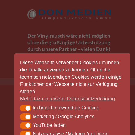
Der Vinylrausch wäre nicht möglich
ohne die großzügige Unterstützung
durch unsere Partner - vielen Dank!
Diese Webseite verwendet Cookies um Ihnen
die Inhalte anzeigen zu können. Ohne die
technisch notwendigen Cookies werden einige
Funktionen der Webseite nicht zur Verfügung
stehen.
Mehr dazu in unserer Datenschutzerklärung
technisch notwendige Cookies
technisch notwendige Cookies
Marketing / Google Analytics
Marketing / Google Analytics
YouTube laden
YouTube laden
Nutzeranalyse / Matomo (nur intern
Nutzeranalyse / Matomo (nur intern gespeichert)