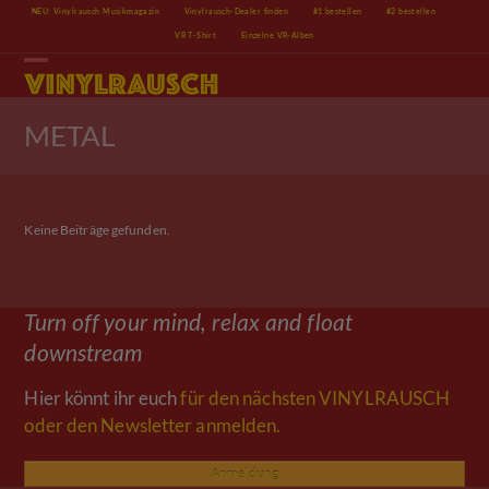
Skip
NEU: Vinylrausch Musikmagazin
Vinylrausch-Dealer finden
#1 bestellen
#2 bestellen
to
VR T-Shirt
Einzelne VR-Alben
content
Open
Close
mobile
mobile
menu
menu
METAL
Keine Beiträge gefunden.
Turn off your mind, relax and float
downstream
Hier könnt ihr euch
für den nächsten VINYLRAUSCH
oder den Newsletter anmelden.
Anmeldung