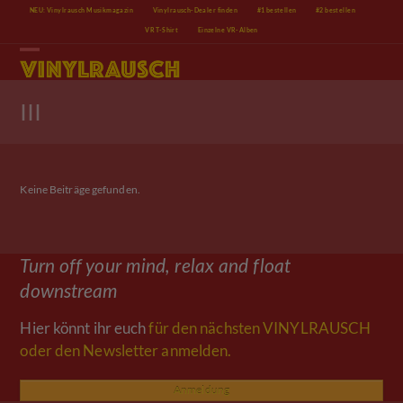
Skip
NEU: Vinylrausch Musikmagazin
Vinylrausch-Dealer finden
#1 bestellen
#2 bestellen
to
VR T-Shirt
Einzelne VR-Alben
content
Open
Close
mobile
mobile
menu
menu
III
Keine Beiträge gefunden.
Turn off your mind, relax and float
downstream
Hier könnt ihr euch
für den nächsten VINYLRAUSCH
oder den Newsletter anmelden.
Anmeldung