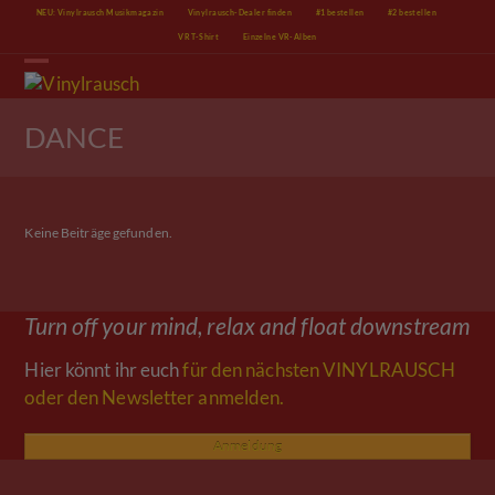
Skip
NEU: Vinylrausch Musikmagazin
Vinylrausch-Dealer finden
#1 bestellen
#2 bestellen
to
VR T-Shirt
Einzelne VR-Alben
content
Open
Close
mobile
mobile
menu
menu
DANCE
Keine Beiträge gefunden.
Turn off your mind, relax and float downstream
Hier könnt ihr euch
für den nächsten VINYLRAUSCH
oder den Newsletter anmelden.
Anmeldung