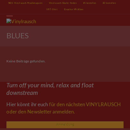
Skip
NEU: Vinylrausch Musikmagazin
Vinylrausch-Dealer finden
#1 bestellen
#2 bestellen
to
VR T-Shirt
Einzelne VR-Alben
content
Open
Close
mobile
mobile
menu
menu
BLUES
Keine Beiträge gefunden.
Turn off your mind, relax and float
downstream
Hier könnt ihr euch
für den nächsten VINYLRAUSCH
oder den Newsletter anmelden.
Anmeldung