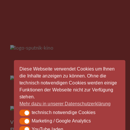
Diese Webseite verwendet Cookies um Ihnen
die Inhalte anzeigen zu können. Ohne die
technisch notwendigen Cookies werden einige
Funktionen der Webseite nicht zur Verfügung
stehen.
Mehr dazu in unserer Datenschutzerklärung
technisch notwendige Cookies
technisch notwendige Cookies
Der
Marketing / Google Analytics
Marketing / Google Analytics
Vinylrausch wäre nicht möglich ohne die
großzügige Unterstützung durch unsere Partner -
YouTube laden
YouTube laden