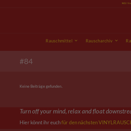
Skip
NEU: Vi
to
content
Rauschmittel
Rauscharchiv
Ra
#84
Keine Beiträge gefunden.
Turn off your mind, relax and float downstr
Hier könnt ihr euch
für den nächsten VINYLRAUSCH