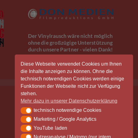
Der Vinylrausch wäre nicht möglich
ohne die großzügige Unterstützung
durch unsere Partner - vielen Dank!
Diese Webseite verwendet Cookies um Ihnen
die Inhalte anzeigen zu können. Ohne die
technisch notwendigen Cookies werden einige
Funktionen der Webseite nicht zur Verfügung
stehen.
Mehr dazu in unserer Datenschutzerklärung
technisch notwendige Cookies
technisch notwendige Cookies
Marketing / Google Analytics
Marketing / Google Analytics
YouTube laden
YouTube laden
Nutzeranalyse / Matomo (nur intern
Nutzeranalyse / Matomo (nur intern gespeichert)