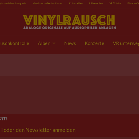
nylrausch Musikmagazin
Vinylrausch-Dealer finden
#1 bestellen
#2 bestellen
VR T-Shirt
Einzelne 
uschkontrolle
Alben
News
Konzerte
VR unterwe
eam
 oder den Newsletter anmelden.