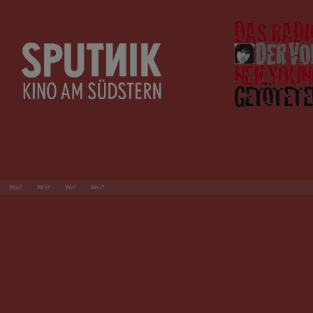
Was?
Wie?
Wo?
Wer?