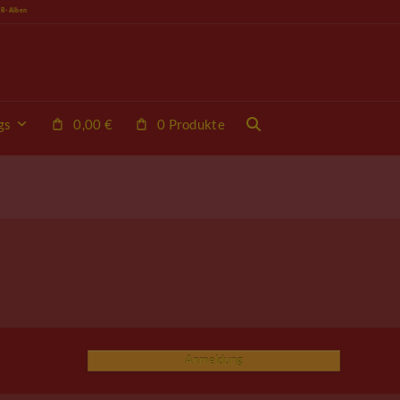
VR-Alben
gs
0,00
€
0 Produkte
Anmeldung