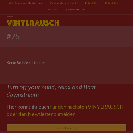
Skip
NEU: Vinylrausch Musikmagazin
Vinylrausch-Dealer finden
#1 bestellen
#2 bestellen
to
VR T-Shirt
Einzelne VR-Alben
content
Open
Close
mobile
mobile
menu
menu
#75
Keine Beiträge gefunden.
Turn off your mind, relax and float
downstream
Hier könnt ihr euch
für den nächsten VINYLRAUSCH
oder den Newsletter anmelden.
Anmeldung