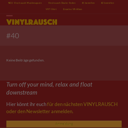
Skip
NEU: Vinylrausch Musikmagazin
Vinylrausch-Dealer finden
#1 bestellen
#2 bestellen
to
VR T-Shirt
Einzelne VR-Alben
content
Open
Close
mobile
mobile
menu
menu
#40
Keine Beiträge gefunden.
Turn off your mind, relax and float
downstream
Hier könnt ihr euch
für den nächsten VINYLRAUSCH
oder den Newsletter anmelden.
Anmeldung