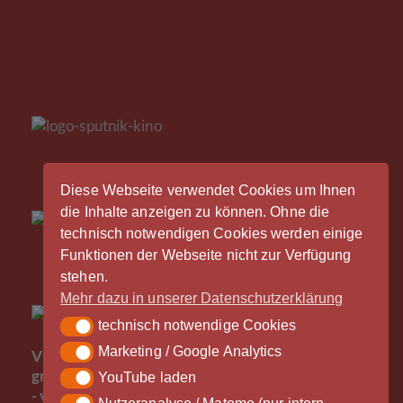
Diese Webseite verwendet Cookies um Ihnen
die Inhalte anzeigen zu können. Ohne die
technisch notwendigen Cookies werden einige
Funktionen der Webseite nicht zur Verfügung
stehen.
Mehr dazu in unserer Datenschutzerklärung
technisch notwendige Cookies
technisch notwendige Cookies
Der
Marketing / Google Analytics
Marketing / Google Analytics
Vinylrausch wäre nicht möglich ohne die
großzügige Unterstützung durch unsere Partner
YouTube laden
YouTube laden
- vielen Dank!