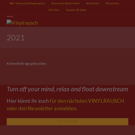
Skip
NEU: Vinylrausch Musikmagazin
Vinylrausch-Dealer finden
#1 bestellen
#2 bestellen
to
VR T-Shirt
Einzelne VR-Alben
content
Open
Close
mobile
mobile
menu
menu
2021
Keine Beiträge gefunden.
Turn off your mind, relax and float downstream
Hier könnt ihr euch
für den nächsten VINYLRAUSCH
oder den Newsletter anmelden.
Anmeldung