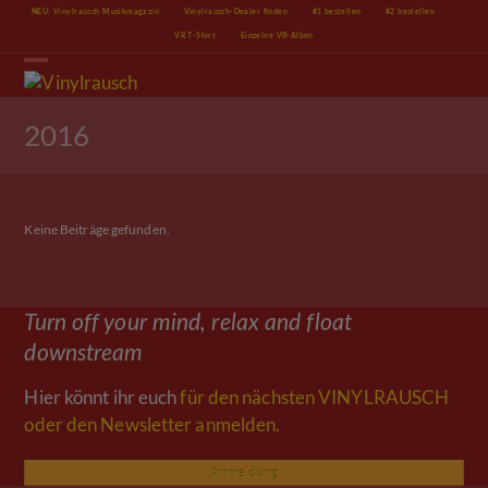
Skip
NEU: Vinylrausch Musikmagazin
Vinylrausch-Dealer finden
#1 bestellen
#2 bestellen
to
VR T-Shirt
Einzelne VR-Alben
content
Open
Close
mobile
mobile
menu
menu
2016
Keine Beiträge gefunden.
Turn off your mind, relax and float
downstream
Hier könnt ihr euch
für den nächsten VINYLRAUSCH
oder den Newsletter anmelden.
Anmeldung