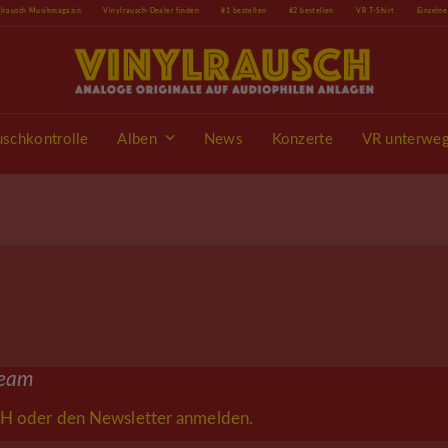
ylrausch Musikmagazin
Vinylrausch-Dealer finden
#1 bestellen
#2 bestellen
VR T-Shirt
Einzeln
uschkontrolle
Alben
News
Konzerte
VR unterwe
ream
H oder den Newsletter anmelden.