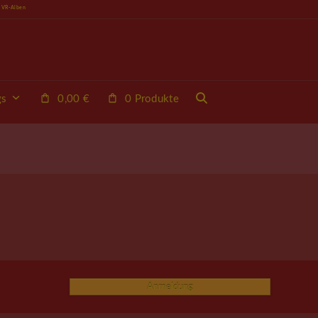
e VR-Alben
0 Produkte
gs
0,00
€
Anmeldung