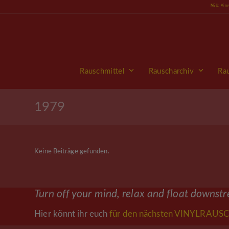
Skip
NEU: Vin
to
content
Rauschmittel
Rauscharchiv
Ra
1979
Keine Beiträge gefunden.
Turn off your mind, relax and float downst
Hier könnt ihr euch
für den nächsten VINYLRAUSC