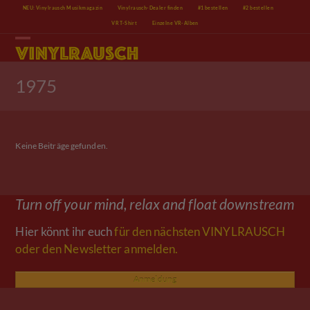
Skip
NEU: Vinylrausch Musikmagazin
Vinylrausch-Dealer finden
#1 bestellen
#2 bestellen
to
VR T-Shirt
Einzelne VR-Alben
content
Open
Close
mobile
mobile
menu
menu
1975
Keine Beiträge gefunden.
Turn off your mind, relax and float downstream
Hier könnt ihr euch
für den nächsten VINYLRAUSCH
oder den Newsletter anmelden.
Anmeldung