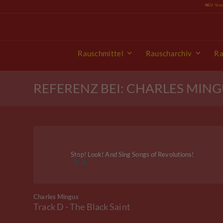
Skip
NEU: Vin
to
content
Rauschmittel
Rauscharchiv
Ra
REFERENZ BEI: CHARLES MIN
Stop! Look! And Sing Songs of Revolutions!
Charles Mingus
Track D - The Black Saint