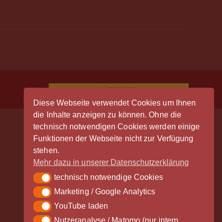
Anmeldung
Diese Webseite verwendet Cookies um Ihnen
die Inhalte anzeigen zu können. Ohne die
technisch notwendigen Cookies werden einige
Funktionen der Webseite nicht zur Verfügung
stehen.
Mehr dazu in unserer Datenschutzerklärung
Der Vinylrausch wäre nicht möglich
ohne die großzügige Unterstützung
technisch notwendige Cookies
technisch notwendige Cookies
durch unsere Partner - vielen Dank!
Marketing / Google Analytics
Marketing / Google Analytics
YouTube laden
YouTube laden
Nutzeranalyse / Matomo (nur intern
Nutzeranalyse / Matomo (nur intern gespeichert)