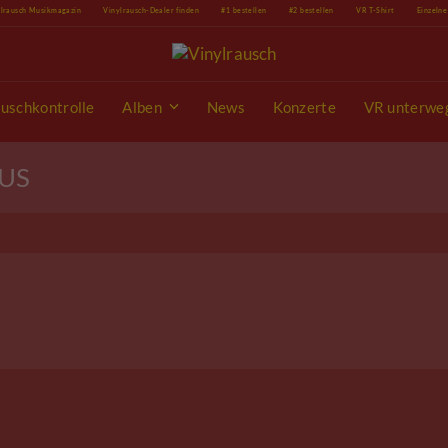
ylrausch Musikmagazin
Vinylrausch-Dealer finden
#1 bestellen
#2 bestellen
VR T-Shirt
Einzeln
uschkontrolle
Alben
News
Konzerte
VR unterwe
GUS