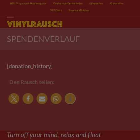
Skip
NEU: Vinylrausch Musikmagazin
Vinylrausch-Dealer finden
#1 bestellen
#2 bestellen
to
VR T-Shirt
Einzelne VR-Alben
content
Open
Close
mobile
mobile
menu
menu
SPENDENVERLAUF
[donation_history]
Den Rausch teilen:
Turn off your mind, relax and float