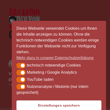
Diese Webseite verwendet Cookies um Ihnen
die Inhalte anzeigen zu können. Ohne die
technisch notwendigen Cookies werden einige
Funktionen der Webseite nicht zur Verfügung
stehen.
Mehr dazu in unserer Datenschutzerklärung
technisch notwendige Cookies
technisch notwendige Cookies
Der
Marketing / Google Analytics
Marketing / Google Analytics
Vinylrausch wäre nicht möglich ohne die
großzügige Unterstützung durch unsere Partner
YouTube laden
YouTube laden
- vielen Dank!
Nutzeranalyse / Matomo (nur intern
Nutzeranalyse / Matomo (nur intern gespeichert)
gespeichert)
Einstellungen speichern