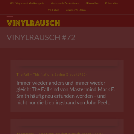
Skip
NEU: Vinylrausch Musikmagazin
Vinylrausch-Dealer finden
#1 bestellen
#2 bestellen
to
VR T-Shirt
Einzelne VR-Alben
content
Open
Close
mobile
mobile
menu
menu
VINYLRAUSCH #72
The Fall – This Nation’s Saving Grace (1985)
Immer wieder anders und immer wieder
gleich: The Fall sind von Mastermind Mark E.
Smith häufig neu erfunden worden – und
nicht nur die Lieblingsband von John Peel ...