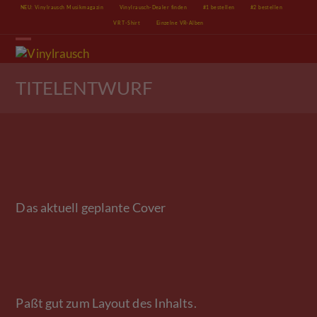
Skip
NEU: Vinylrausch Musikmagazin
Vinylrausch-Dealer finden
#1 bestellen
#2 bestellen
to
VR T-Shirt
Einzelne VR-Alben
content
Open
Close
mobile
mobile
menu
menu
TITELENTWURF
Das aktuell geplante Cover
Paßt gut zum Layout des Inhalts.