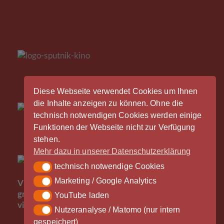
Diese Webseite verwendet Cookies um Ihnen
die Inhalte anzeigen zu können. Ohne die
technisch notwendigen Cookies werden einige
Funktionen der Webseite nicht zur Verfügung
stehen.
Mehr dazu in unserer Datenschutzerklärung
technisch notwendige Cookies
technisch notwendige Cookies
Der
Marketing / Google Analytics
Marketing / Google Analytics
Vinylrausch wäre nicht möglich ohne die
großzügige Unterstützung durch unsere Partner -
YouTube laden
YouTube laden
vielen Dank!
Nutzeranalyse / Matomo (nur intern
Nutzeranalyse / Matomo (nur intern gespeichert)
gespeichert)