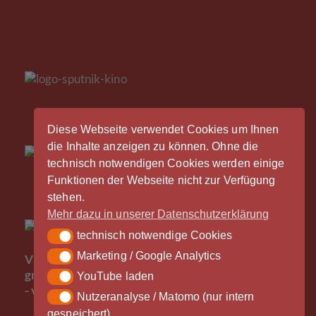
Diese Webseite verwendet Cookies um Ihnen
die Inhalte anzeigen zu können. Ohne die
technisch notwendigen Cookies werden einige
Funktionen der Webseite nicht zur Verfügung
stehen.
Mehr dazu in unserer Datenschutzerklärung
technisch notwendige Cookies
technisch notwendige Cookies
Der
Marketing / Google Analytics
Marketing / Google Analytics
Vinylrausch wäre nicht möglich ohne die
großzügige Unterstützung durch unsere Partner
YouTube laden
YouTube laden
- vielen Dank!
Nutzeranalyse / Matomo (nur intern
Nutzeranalyse / Matomo (nur intern gespeichert)
gespeichert)